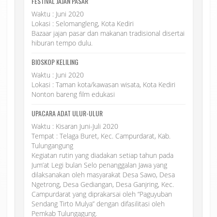
FESTIVAL JAJAN PASAR
Waktu : Juni 2020
Lokasi : Selomangleng, Kota Kediri
Bazaar jajan pasar dan makanan tradisional disertai
hiburan tempo dulu.
BIOSKOP KELILING
Waktu : Juni 2020
Lokasi : Taman kota/kawasan wisata, Kota Kediri
Nonton bareng film edukasi
UPACARA ADAT ULUR-ULUR
Waktu : Kisaran Juni-Juli 2020
Tempat : Telaga Buret, Kec. Campurdarat, Kab.
Tulungangung
Kegiatan rutin yang diadakan setiap tahun pada
Jum’at Legi bulan Selo penanggalan Jawa yang
dilaksanakan oleh masyarakat Desa Sawo, Desa
Ngetrong, Desa Gediangan, Desa Ganjring, Kec.
Campurdarat yang diprakarsai oleh “Paguyuban
Sendang Tirto Mulya” dengan difasilitasi oleh
Pemkab Tulungagung.